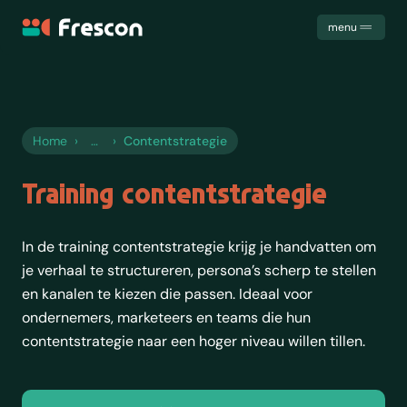
Frescon
menu
Uitdagingen
Diensten
Cases
Home
›
›
Contentstrategie
Samenwerking
Het team
Training contentstrategie
Trainingen
Kennis
In de training contentstrategie krijg je handvatten om
Contact
je verhaal te structureren, persona’s scherp te stellen
en kanalen te kiezen die passen. Ideaal voor
ondernemers, marketeers en teams die hun
contentstrategie naar een hoger niveau willen tillen.