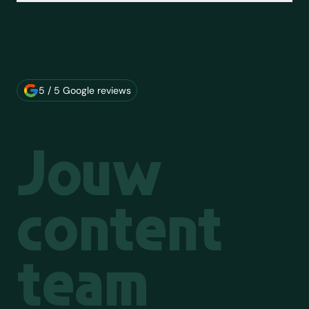
Over ons merk
5 / 5 Google reviews
Jouw
content
team