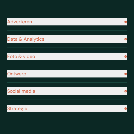
Navigatie footer
Adverteren
Data & Analytics
Foto & video
Ontwerp
Social media
Strategie