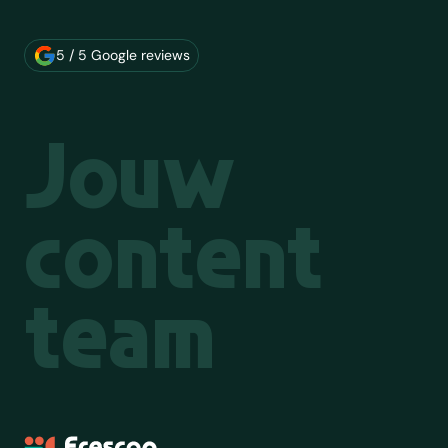
Over ons merk
5 / 5 Google reviews
Jouw
content
team
Frescon