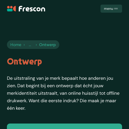
Frescon
menu
Uitdagingen
Diensten
Cases
Home
›
›
Ontwerp
Samenwerking
Het team
Ontwerp
Trainingen
Kennis
De uitstraling van je merk bepaalt hoe anderen jou
Contact
zien. Dat begint bij een ontwerp dat écht jouw
merkidentiteit uitstraalt, van online huisstijl tot offline
drukwerk. Want die eerste indruk? Die maak je maar
één keer.