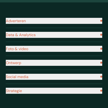
Navigatie footer
Adverteren
Data & Analytics
Foto & video
Ontwerp
Social media
Strategie