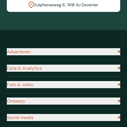
Zutphenseweg 6, 7418 AJ Deventer
Navigatie footer
Adverteren
Data & Analytics
Foto & video
Ontwerp
Social media