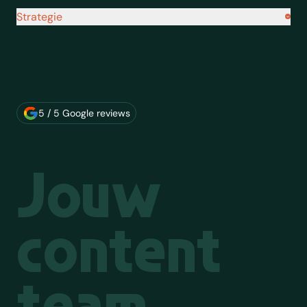
Strategie
Over ons merk
5 / 5 Google reviews
Jouw
content
team