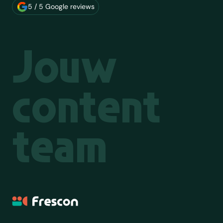
Over ons merk
5 / 5 Google reviews
Jouw
content
team
Frescon