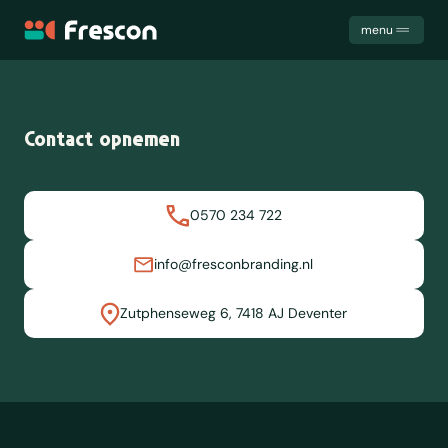
Frescon
menu
Uitdagingen
Diensten
Contact opnemen
Cases
Samenwerking
Het team
0570 234 722
Trainingen
Kennis
info@fresconbranding.nl
Contact
Zutphenseweg 6, 7418 AJ Deventer