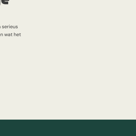
?
 serieus
en wat het