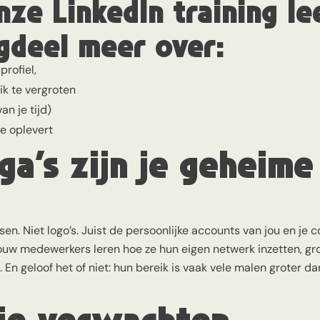
nze LinkedIn training le
gdeel meer over:
profiel,
k te vergroten
an je tijd)
ie oplevert
ga’s zijn je geheime
. Niet logo’s. Juist de persoonlijke accounts van jou en je co
jouw medewerkers leren hoe ze hun eigen netwerk inzetten, gro
. En geloof het of niet: hun bereik is vaak vele malen groter d
 je verwachten