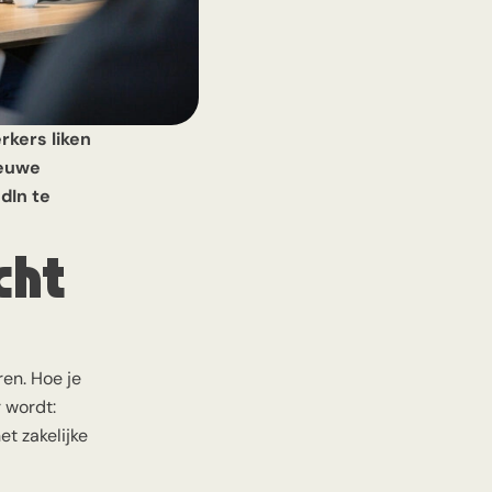
rkers liken
ieuwe
dIn te
cht
en. Hoe je
r wordt:
et zakelijke