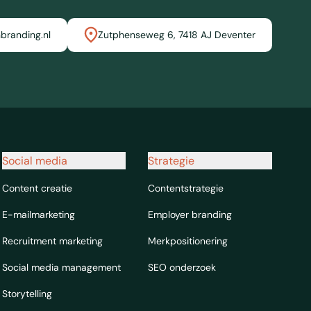
branding.nl
Zutphenseweg 6, 7418 AJ Deventer
Social media
Strategie
Content creatie
Contentstrategie
E-mailmarketing
Employer branding
Recruitment marketing
Merkpositionering
Social media management
SEO onderzoek
Storytelling