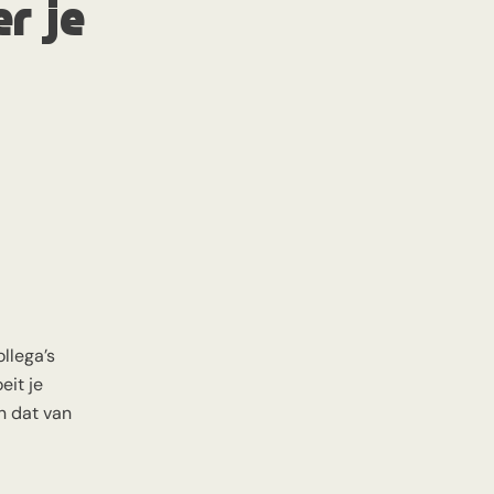
er je
llega’s
eit je
an dat van