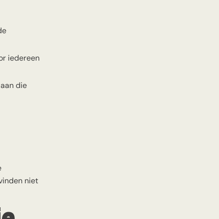
de
oor iedereen
 aan die
e
vinden niet
je