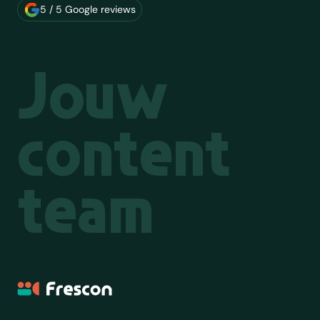
Over ons merk
5 / 5 Google reviews
Jouw
content
team
Frescon