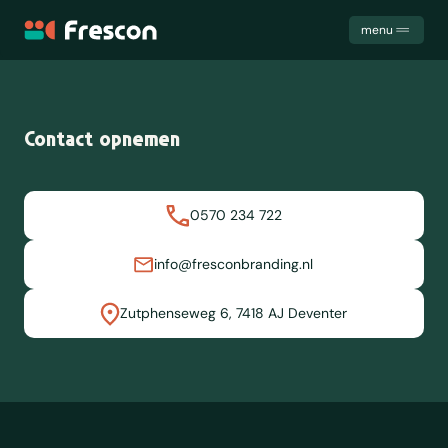
Frescon
menu
Uitdagingen
Diensten
Contact opnemen
Cases
Samenwerking
Het team
0570 234 722
Trainingen
Kennis
info@fresconbranding.nl
Contact
Zutphenseweg 6, 7418 AJ Deventer