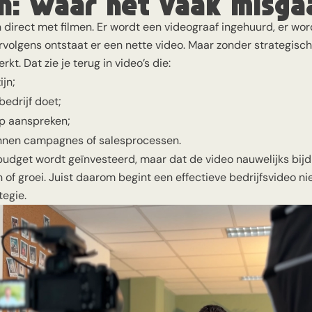
n: waar het vaak misga
n direct met filmen. Er wordt een videograaf ingehuurd, er wo
olgens ontstaat er een nette video. Maar zonder strategisch
rkt. Dat zie je terug in video’s die:
jn;
bedrijf doet;
ep aanspreken;
binnen campagnes of salesprocessen.
 budget wordt geïnvesteerd, maar dat de video nauwelijks bij
of groei. Juist daarom begint een effectieve bedrijfsvideo nie
tegie.