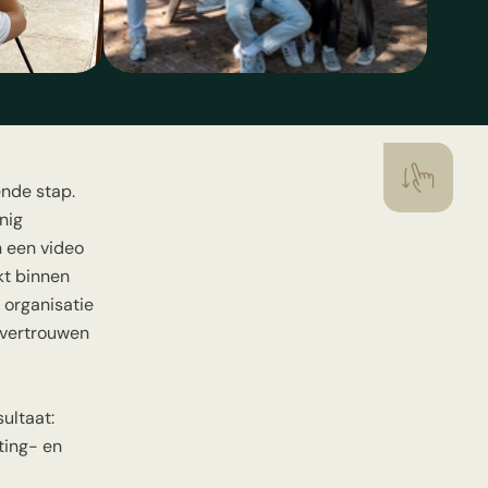
ende stap.
nig
n een video
kt binnen
 organisatie
 vertrouwen
ultaat:
ting- en