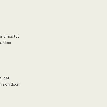
opnames tot
s. Meer
al dat
n zich door: