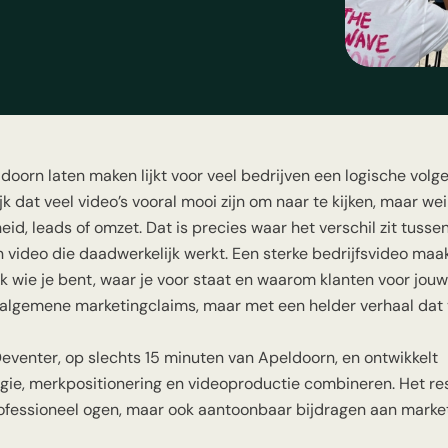
ldoorn laten maken lijkt voor veel bedrijven een logische volg
jk dat veel video’s vooral mooi zijn om naar te kijken, maar wei
id, leads of omzet. Dat is precies waar het verschil zit tusse
en video die daadwerkelijk werkt. Een sterke bedrijfsvideo maa
k wie je bent, waar je voor staat en waarom klanten voor jouw
 algemene marketingclaims, maar met een helder verhaal dat
Deventer, op slechts 15 minuten van Apeldoorn, en ontwikkelt
tegie, merkpositionering en videoproductie combineren. Het res
professioneel ogen, maar ook aantoonbaar bijdragen aan marke