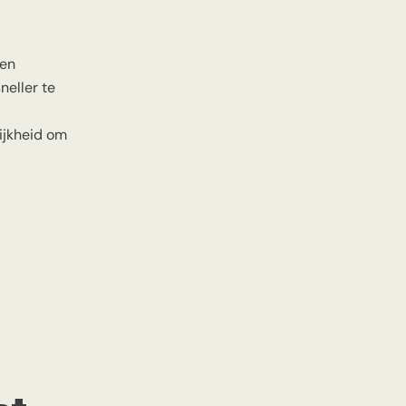
 en
eller te
ijkheid om