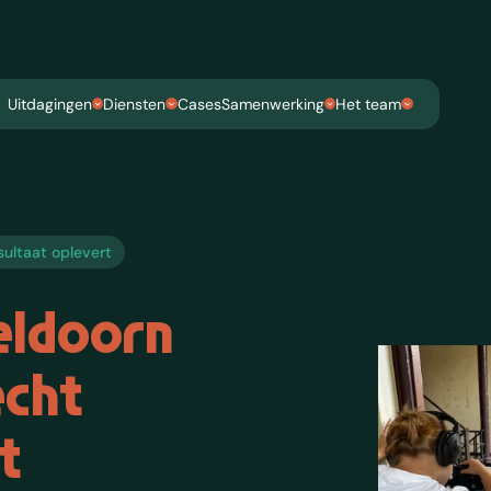
Uitdagingen
Diensten
Cases
Samenwerking
Het team
sultaat oplevert
eldoorn
echt
t