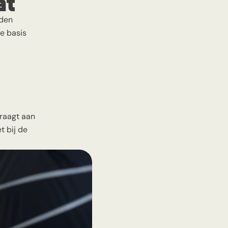
at
rden
e basis
draagt aan
t bij de