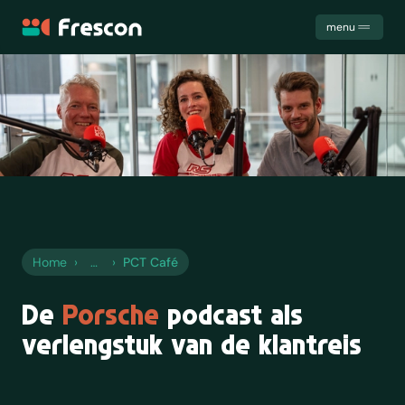
Frescon
menu
Uitdagingen
Diensten
Cases
Samenwerking
Het team
Trainingen
Kennis
Contact
Home
›
›
PCT Café
De
Porsche
podcast als
verlengstuk van de klantreis