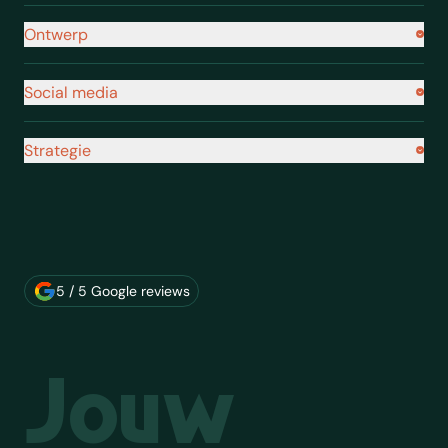
Ontwerp
Social media
Strategie
Over ons merk
5 / 5 Google reviews
Jouw