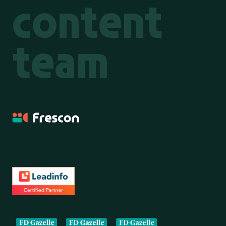
content
team
Frescon
Onze partners en erkenningen